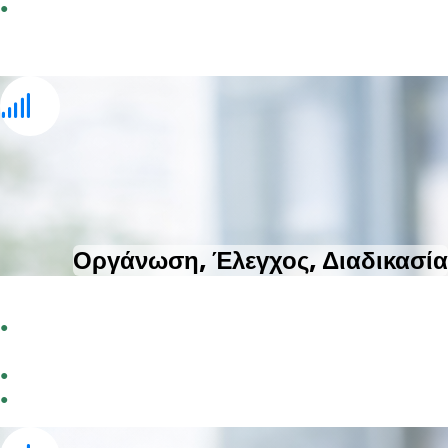
●
Αύξηση πελατών και εσόδων
Οργάνωση, Έλεγχος, Διαδικασία
Διαχείριση & Οργάνωση σε πραγματικό χρόνο
●
Αυτοματισμοί missed calls για μηδενισμό των αναπάντητων
κλήσεων
●
Καμία χαμένη ευκαιρία επικοινωνίας με πελάτη
●
Άμεση ενημέρωση για κάθε κλήση σε πραγματικό χρόνο