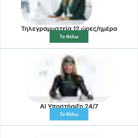
Τηλεγραμματεία 12 ώρες/ημέρα
Το Θέλω
AI Υποστήριξη 24/7
Το Θέλω