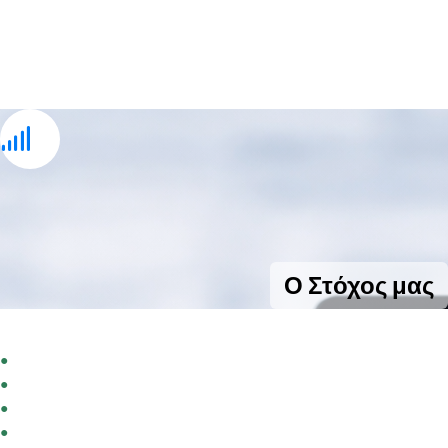
Ο Στόχος μας
Να μην χάνεται καμία ευκαιρία επικοινωνίας.
●
Να ΜΗΝ χάνετε κανέναν πελάτη
●
Να ΜΗΝ χάνεται καμία κλήση
●
Άμεση ανταπόκριση σε κάθε τηλεφώνημα
●
Συνεχής και επαγγελματική εξυπηρέτηση