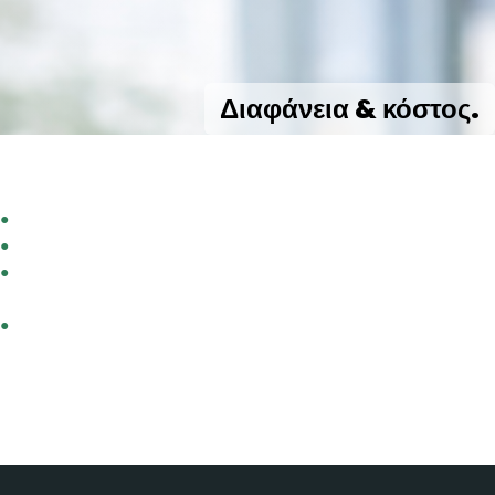
Διαφάνεια & κόστος.
Πλήρης έλεγχος κόστους, χωρίς εκπλήξεις και με ξεκάθαρη
εικόνα κάθε συνεργασίας.
●
Δεν χρεώνεστε με χρονοχρέωση
●
Δεν υπάρχουν κρυφές χρεώσεις
●
Αναλυτική αναφορά στο τέλος κάθε μήνα για κάθε
συνεργασία
●
Πλήρης εικόνα της απόδοσης και της επικοινωνίας της
επιχείρησής σας